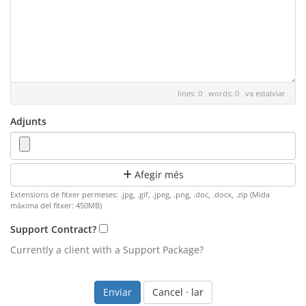
lines: 0 words: 0
va estalviar
Adjunts
Afegir més
Extensions de fitxer permeses: .jpg, .gif, .jpeg, .png, .doc, .docx, .zip (Mida
màxima del fitxer: 450MB)
Support Contract?
Currently a client with a Support Package?
Cancel · lar