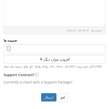
ذخیره شد
lines: 0 words: 0
ضمیمه ها
افزودن موارد دیگر
پسوند های مجاز: .jpg, .gif, .jpeg, .png, .doc, .docx, .zip (حداکثر حجم پرونده: 450MB)
Support Contract?
Currently a client with a Support Package?
لغو