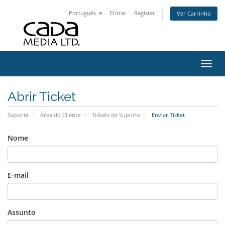
Português
Entrar
Registar
Ver Carrinho
Alter
Abrir Ticket
Suporte
Área do Cliente
Tickets de Suporte
Enviar Ticket
Nome
E-mail
Assunto