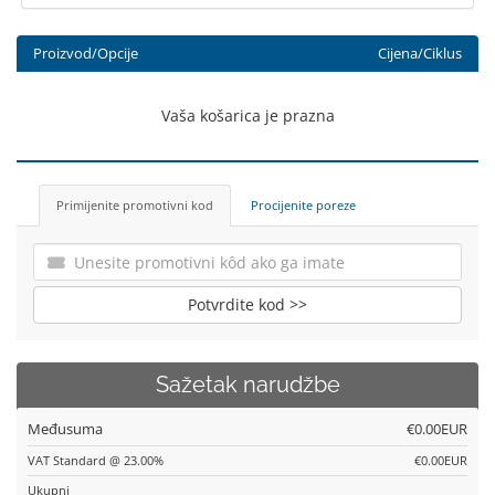
Proizvod/Opcije
Cijena/Ciklus
Vaša košarica je prazna
Primijenite promotivni kod
Procijenite poreze
Potvrdite kod >>
Sažetak narudžbe
Međusuma
€0.00EUR
VAT Standard @ 23.00%
€0.00EUR
Ukupni