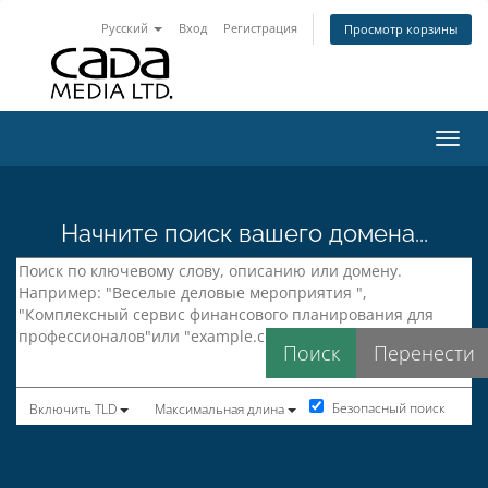
Русский
Вход
Регистрация
Просмотр корзины
Пере
Начните поиск вашего домена...
Безопасный поиск
Включить TLD
Максимальная длина