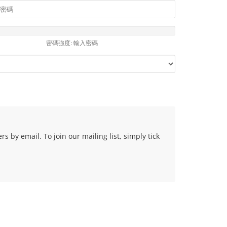
密碼強度: 輸入密碼
 by email. To join our mailing list, simply tick