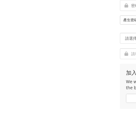
產生密
加
We wo
the 
是